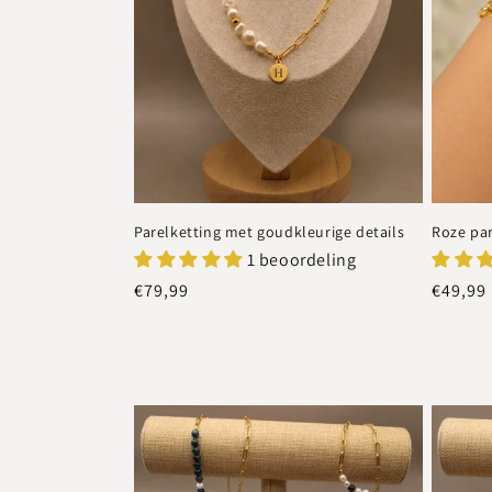
Parelketting met goudkleurige details
Roze pa
1 beoordeling
Normale
€79,99
Normal
€49,99
prijs
prijs