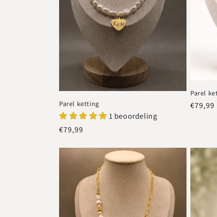
Parel ke
Parel ketting
Normal
€79,99
1 beoordeling
prijs
Normale
€79,99
prijs