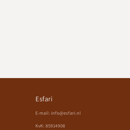
prijs
Esfari
E-mail:
info@esfari.nl
KvK: 85914908