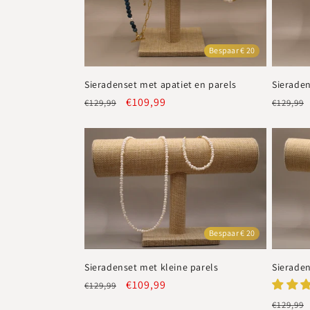
Bespaar € 20
Sieradenset met apatiet en parels
Sieraden
Normale
Aanbiedingsprijs
€109,99
Normal
€129,99
€129,99
prijs
prijs
Bespaar € 20
Sieradenset met kleine parels
Sieraden
Normale
Aanbiedingsprijs
€109,99
€129,99
prijs
Normal
€129,99