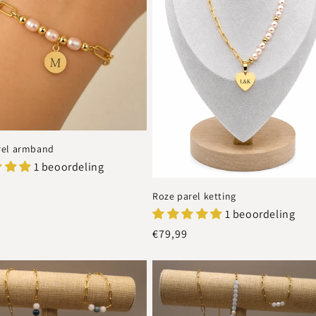
rel armband
1 beoordeling
e
Roze parel ketting
1 beoordeling
Normale
€79,99
prijs