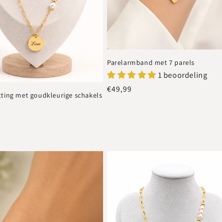
Parelarmband met 7 parels
1 beoordeling
Normale
€49,99
tting met goudkleurige schakels
prijs
e