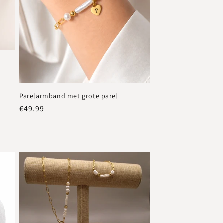
Parelarmband met grote parel
Normale
€49,99
prijs