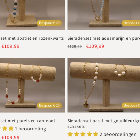
Bespaar € 20
Bespaar €
set met apatiet en rozenkwarts
Sieradenset met aquamarijn en par
e
Aanbiedingsprijs
€109,99
Normale
Aanbiedingsprijs
€109,99
€129,99
prijs
Bespaar €
Bespaar € 20
Sieradenset parel met goudkleurig
set met parels en carneool
schakels
1 beoordeling
2 beoordelingen
e
Aanbiedingsprijs
€109,99