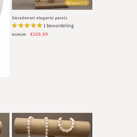
Bespaar € 20
Sieradenset elegante parels
1 beoordeling
Normale
Aanbiedingsprijs
€109,99
€129,99
prijs